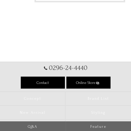
0296-24-4440
Contact
Online Store
Concept
Brand List
New Arrival
Styling
Q&A
Feature