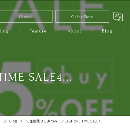
Contact
Online Store
ling
Feature
About
Blog
コーディネート
セレクトショップ
 SALE4...
ファッション
きれいめカジュアル
小物
8
Blog
＼在庫残り１点のみ！／LAST ONE TIME SALE4...