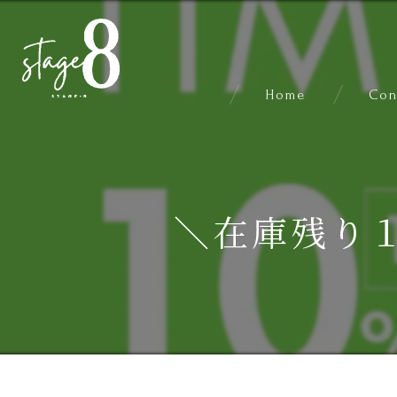
Home
Con
＼在庫残り１点の