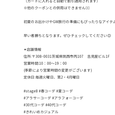
（カートに入れると自動で割引適用されます）
※他のクーポンとの併用はできません🙇‍♀️
初夏のお出かけやGW旅行の準備にもぴったりなアイテム
早い者勝ちとなります。ぜひチェックしてください😊
✦店舗情報
住所:〒308-0031茨城県筑西市丙107 吉見屋ビル1F
営業時間:10：00～19：00
(季節により営業時間の変更がございます)
定休日:毎週火曜日、第2・4月曜日
#stage8 #春コーデ #夏コーデ
#アラサーコーデ #アラフォーコーデ
#30代コーデ #40代コーデ
#きれいめカジュアル