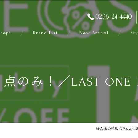
0296-24-4440
cept
Brand List
New Arrival
Sty
み！／LAST ONE TIME
婦人服の通販ならstage: