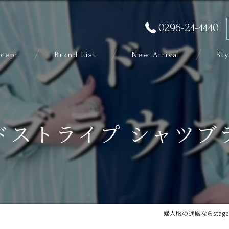
0296-24-4440
cept
Brand List
New Arrival
Sty
ドストライプ シャツブ
婦人服の通販ならstage