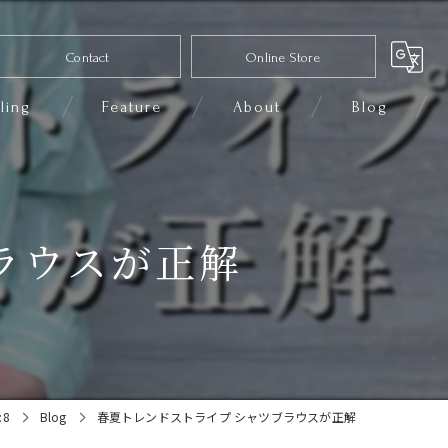
Contact
Online Store
ling
Feature
About
Blog
コーディネート
セレクトショップ
ラウスが正解
ファッション
きれいめカジュアル
小物
:8
Blog
春夏トレンドストライプ シャツブラウスが正解