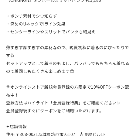
【CHIGNON】ダンボールスリットパンツ ¥15,180
・ポンチ素材でシワ知らず
・深めのUネックでIライン効果
・センターラインやスリットでパンツも細見え
薄すぎず厚すぎずの素材なので、晩夏初秋に着るのにぴったりで
す👍
セットアップとして着るのもよし、バラバラでももちろん着れる
ので着回しもたくさん楽しめます😊
💐オンラインストア新規会員登録の方限定で10%OFFクーポン配
布中！
登録方法はハイライト「会員登録特典」をご確認ください✨
会員登録後すぐにクーポンをご利用いただけます。
✦店舗情報
住所:〒308-0031茨城県筑西市丙107 吉見屋ビル1F