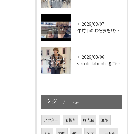
2026/08/07
午前中のお仕事を終えて、新大久保へランチに🇰🇷🤍
2026/08/06
siro de labonte冬コレクション展示会ライブダイ...
タグ
Tags
アウター
羽織り
婦人服
通販
大人
30代
40代
50代
デート服