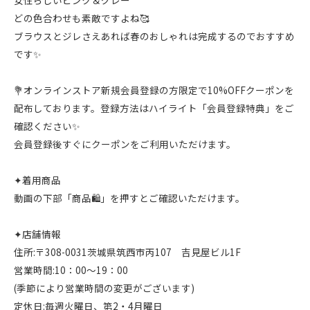
女性らしいピンク＆グレー
どの色合わせも素敵ですよね🥰
ブラウスとジレさえあれば春のおしゃれは完成するのでおすすめ
です✨
💐オンラインストア新規会員登録の方限定で10%OFFクーポンを
配布しております。登録方法はハイライト「会員登録特典」をご
確認ください✨
会員登録後すぐにクーポンをご利用いただけます。
✦着用商品
動画の下部「商品🛍️」を押すとご確認いただけます。
✦店舗情報
住所:〒308-0031茨城県筑西市丙107 吉見屋ビル1F
営業時間:10：00～19：00
(季節により営業時間の変更がございます)
定休日:毎週火曜日、第2・4月曜日