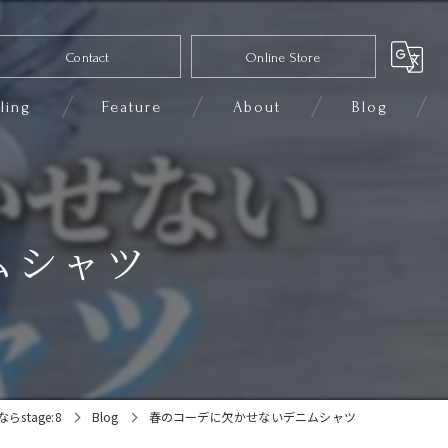
Contact
Online Store
ling
Feature
About
Blog
コーディネート
セレクトショップ
ムシャツ
ファッション
きれいめカジュアル
小物
stage:8
Blog
春のコーデに欠かせないデニムシャツ