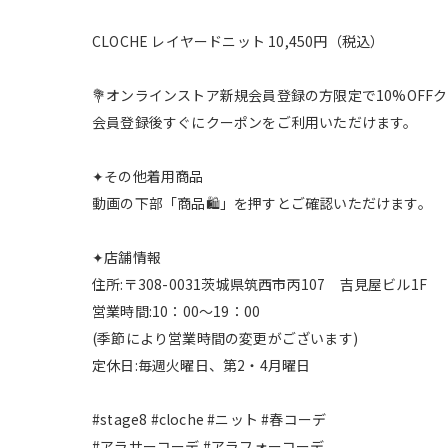
CLOCHE レイヤードニット 10,450円（税込）
💐オンラインストア新規会員登録の方限定で10%OF
会員登録後すぐにクーポンをご利用いただけます。
✦その他着用商品
動画の下部「商品🛍️」を押すとご確認いただけます。
✦店舗情報
住所:〒308-0031茨城県筑西市丙107 吉見屋ビル1F
営業時間:10：00～19：00
(季節により営業時間の変更がございます)
定休日:毎週火曜日、第2・4月曜日
#stage8 #cloche #ニット #春コーデ
#アラサーコーデ #アラフォーコーデ