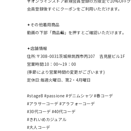
💐オンラインストア新規会員登録の方限定で10%OF
会員登録後すぐにクーポンをご利用いただけます。
✦その他着用商品
動画の下部「商品🛍️」を押すとご確認いただけます。
✦店舗情報
住所:〒308-0031茨城県筑西市丙107 吉見屋ビル1F
営業時間:10：00～19：00
(季節により営業時間の変更がございます)
定休日:毎週火曜日、第2・4月曜日
#stage8 #passione #デニムシャツ #春コーデ
#アラサーコーデ #アラフォーコーデ
#30代コーデ #40代コーデ
#きれいめカジュアル
#大人コーデ