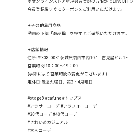
💐オンラインストア新規会員登録の方限定で10%OF
会員登録後すぐにクーポンをご利用いただけます。
✦その他着用商品
動画の下部「商品🛍️」を押すとご確認いただけます。
✦店舗情報
住所:〒308-0031茨城県筑西市丙107 吉見屋ビル1F
営業時間:10：00～19：00
(季節により営業時間の変更がございます)
定休日:毎週火曜日、第2・4月曜日
#stage8 #cafune #トップス
#アラサーコーデ #アラフォーコーデ
#30代コーデ #40代コーデ
#きれいめカジュアル
#大人コーデ