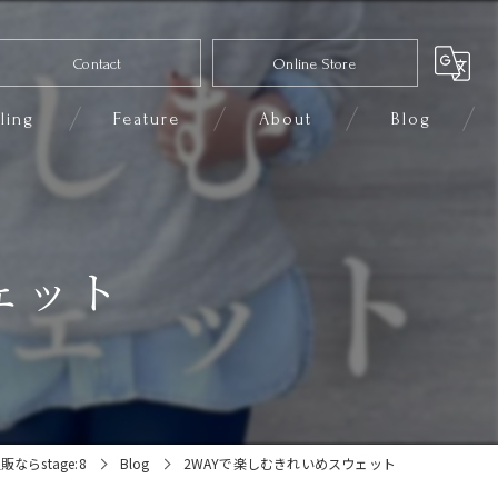
Contact
Online Store
ling
Feature
About
Blog
コーディネート
セレクトショップ
ェット
ファッション
きれいめカジュアル
小物
ならstage:8
Blog
2WAYで楽しむきれいめスウェット