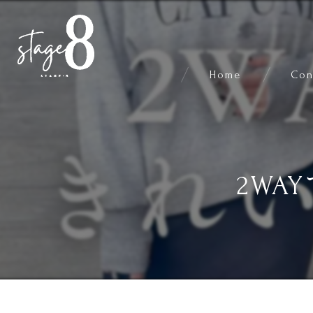
Home
Con
2W