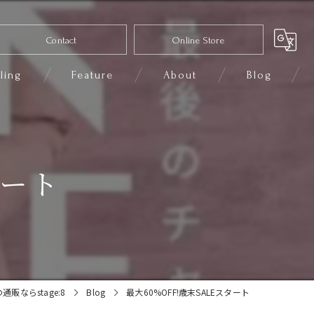
Contact
Online Store
ling
Feature
About
Blog
コーディネート
セレクトショップ
タート
ファッション
きれいめカジュアル
小物
通販ならstage:8
Blog
最大60%OFF!歳末SALEスタート