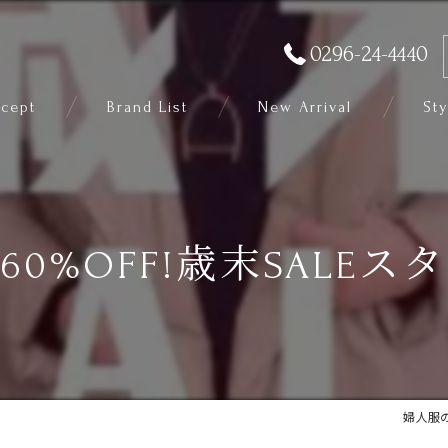
0296-24-4440
cept
Brand List
New Arrival
Sty
60%OFF!歳末SALEス
婦人服の