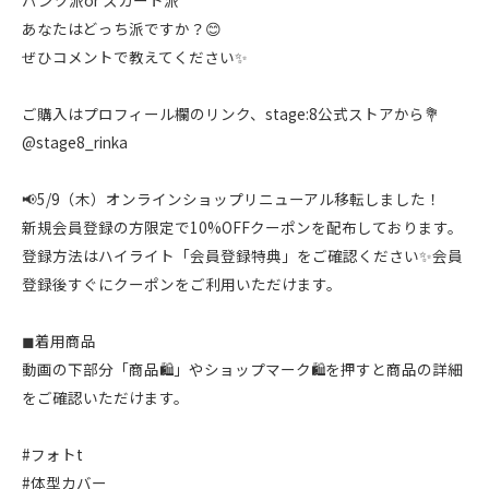
パンツ派or スカート派
あなたはどっち派ですか？😊
ぜひコメントで教えてください✨
ご購入はプロフィール欄のリンク、stage:8公式ストアから💐
@stage8_rinka
📢5/9（木）オンラインショップリニューアル移転しました！
新規会員登録の方限定で10%OFFクーポンを配布しております。
登録方法はハイライト「会員登録特典」をご確認ください✨会員
登録後すぐにクーポンをご利用いただけます。
◼︎着用商品
動画の下部分「商品🛍️」やショップマーク🛍️を押すと商品の詳細
をご確認いただけます。
#フォトt
#体型カバー