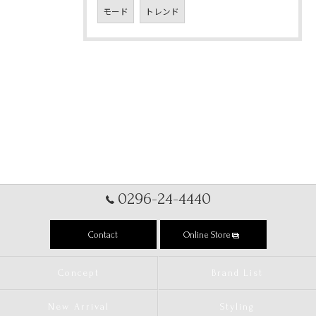
モード
トレンド
0296-24-4440
Contact
Online Store
Concept
Brand List
New Arrival
Styling